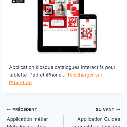
Application kiosque catalogues interactifs pour
tablette iPad et iPhone…
Télécharger sur
l’AppStore
Navigation
PRÉCÉDENT
SUIVANT
Application métier
Application Guides
de
Mobalpa sur iPad
interactifs « Paris me